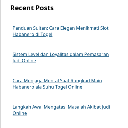
Recent Posts
Panduan Sultan: Cara Elegan Menikmati Slot
Habanero di Togel
Sistem Level dan Loyalitas dalam Pemasaran
Judi Online
Cara Menjaga Mental Saat Rungkad Main
Habanero ala Suhu Togel Online
Langkah Awal Mengatasi Masalah Akibat Judi
Online