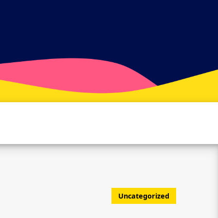
Uncategorized