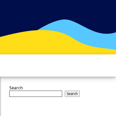
Search
Search