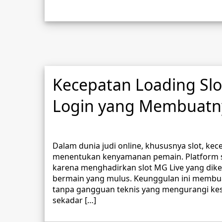
Kecepatan Loading Slo
Login yang Membuatn
Dalam dunia judi online, khususnya slot, ke
menentukan kenyamanan pemain. Platform s
karena menghadirkan slot MG Live yang dik
bermain yang mulus. Keunggulan ini membua
tanpa gangguan teknis yang mengurangi ke
sekadar […]