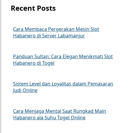
Recent Posts
Cara Membaca Pergerakan Mesin Slot
Habanero di Server Labamanjur
Panduan Sultan: Cara Elegan Menikmati Slot
Habanero di Togel
Sistem Level dan Loyalitas dalam Pemasaran
Judi Online
Cara Menjaga Mental Saat Rungkad Main
Habanero ala Suhu Togel Online