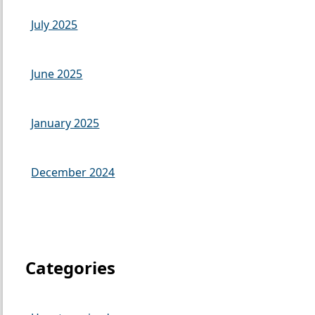
July 2025
June 2025
January 2025
December 2024
Categories