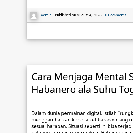
admin
Published on August 4, 2026
0 Comments
Cara Menjaga Mental 
Habanero ala Suhu Tog
Dalam dunia permainan digital, istilah “run
menggambarkan kondisi ketika seseorang me
sesuai harapan. Situasi seperti ini bisa terj
peluang, termasuk permainan Habanero yan