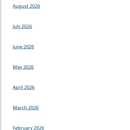
August 2026
July 2026
June 2026
May 2026
April 2026
March 2026
February 2026