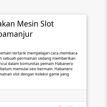
kan Mesin Slot
abamanjur
pemain tertarik mempelajari cara membaca
ah sebuah permainan sedang memberikan
g muncul dalam komunitas pemain Habanero
sebelum memulai sesi bermain. Habanero
mainan slot dengan koleksi game yang