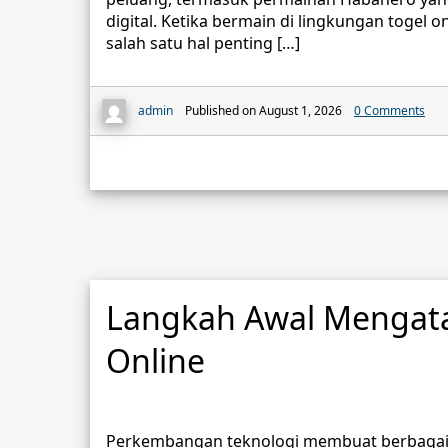
digital. Ketika bermain di lingkungan togel
salah satu hal penting […]
admin
Published on August 1, 2026
0 Comments
Langkah Awal Mengatas
Online
Perkembangan teknologi membuat berbagai 