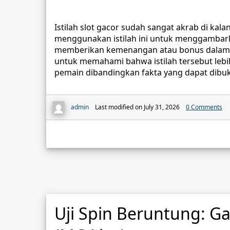
Istilah slot gacor sudah sangat akrab di ka
menggunakan istilah ini untuk menggambark
memberikan kemenangan atau bonus dalam pe
untuk memahami bahwa istilah tersebut leb
pemain dibandingkan fakta yang dapat dibukti
admin
Last modified on July 31, 2026
0 Comments
Uji Spin Beruntung: G