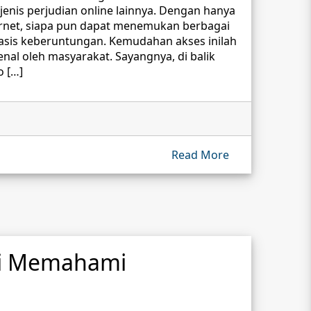
jenis perjudian online lainnya. Dengan hanya
rnet, siapa pun dapat menemukan berbagai
sis keberuntungan. Kemudahan akses inilah
al oleh masyarakat. Sayangnya, di balik
o […]
Read More
egi Memahami