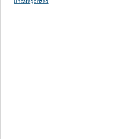
Uncategorized