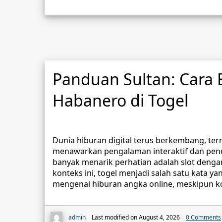
Panduan Sultan: Cara 
Habanero di Togel
Dunia hiburan digital terus berkembang, te
menawarkan pengalaman interaktif dan penuh
banyak menarik perhatian adalah slot dengan
konteks ini, togel menjadi salah satu kata 
mengenai hiburan angka online, meskipun k
admin
Last modified on August 4, 2026
0 Comments