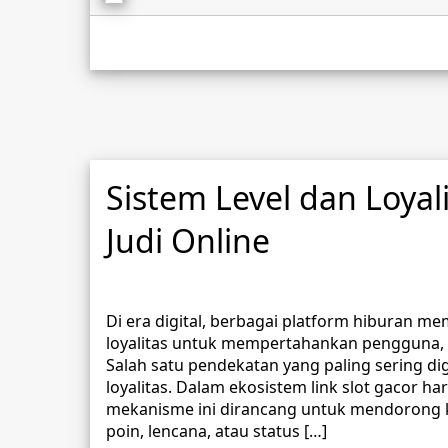
Sistem Level dan Loya
Judi Online
Di era digital, berbagai platform hiburan m
loyalitas untuk mempertahankan pengguna, 
Salah satu pendekatan yang paling sering d
loyalitas. Dalam ekosistem link slot gacor h
mekanisme ini dirancang untuk mendorong 
poin, lencana, atau status […]