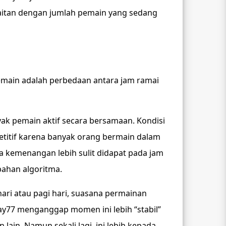
kaitan dengan jumlah pemain yang sedang
pemain adalah perbedaan antara jam ramai
yak pemain aktif secara bersamaan. Kondisi
etitif karena banyak orang bermain dalam
 kemenangan lebih sulit didapat pada jam
bahan algoritma.
 hari atau pagi hari, suasana permainan
Pay77 menganggap momen ini lebih “stabil”
 lain. Namun sekali lagi, ini lebih kepada