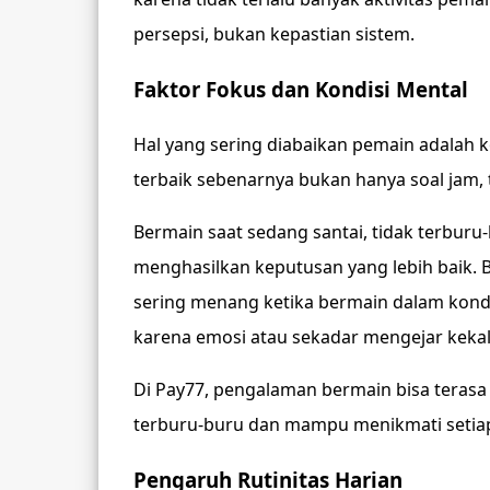
persepsi, bukan kepastian sistem.
Faktor Fokus dan Kondisi Mental
Hal yang sering diabaikan pemain adalah ko
terbaik sebenarnya bukan hanya soal jam, 
Bermain saat sedang santai, tidak terburu
menghasilkan keputusan yang lebih baik. 
sering menang ketika bermain dalam kond
karena emosi atau sekadar mengejar keka
Di Pay77, pengalaman bermain bisa terasa
terburu-buru dan mampu menikmati setiap
Pengaruh Rutinitas Harian