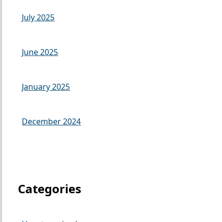
July 2025
June 2025
January 2025
December 2024
Categories