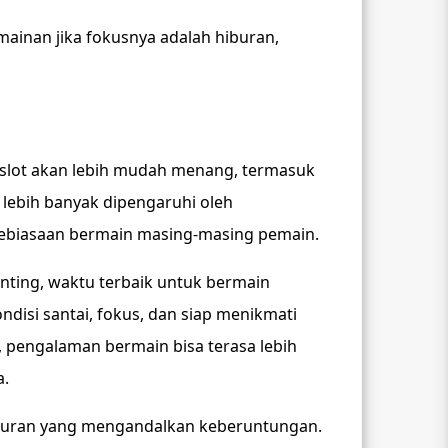
mainan jika fokusnya adalah hiburan,
 slot akan lebih mudah menang, termasuk
 lebih banyak dipengaruhi oleh
 kebiasaan bermain masing-masing pemain.
nting, waktu terbaik untuk bermain
disi santai, fokus, dan siap menikmati
, pengalaman bermain bisa terasa lebih
a.
hiburan yang mengandalkan keberuntungan.