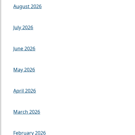
August 2026
July 2026
June 2026
May 2026
April 2026
March 2026
February 2026