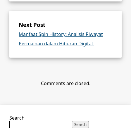
Next Post
Manfaat Spin History: Analisis Riwayat
Permainan dalam Hiburan Digital
Comments are closed.
Search
Search