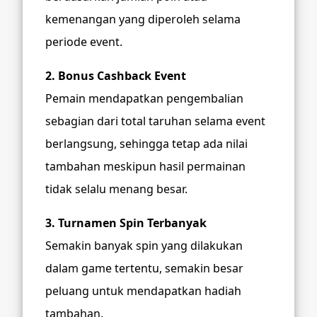
kemenangan yang diperoleh selama
periode event.
2. Bonus Cashback Event
Pemain mendapatkan pengembalian
sebagian dari total taruhan selama event
berlangsung, sehingga tetap ada nilai
tambahan meskipun hasil permainan
tidak selalu menang besar.
3. Turnamen Spin Terbanyak
Semakin banyak spin yang dilakukan
dalam game tertentu, semakin besar
peluang untuk mendapatkan hadiah
tambahan.