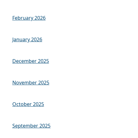
February 2026
January 2026
December 2025
November 2025
October 2025
September 2025