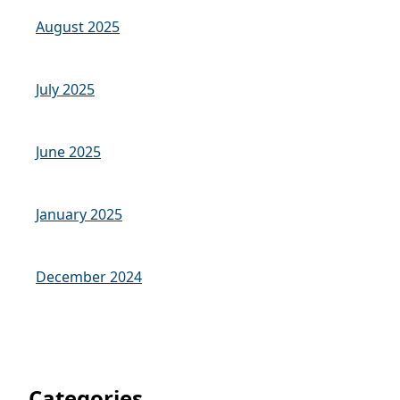
August 2025
July 2025
June 2025
January 2025
December 2024
Categories