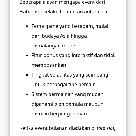
Beberapa alasan mengapa event dari
Habanero selalu dinantikan antara lain:
Tema game yang beragam, mulai
dari budaya Asia hingga
petualangan modern
Fitur bonus yang interaktif dan tidak
membosankan
Tingkat volatilitas yang seimbang
untuk berbagai tipe pemain
Sistem permainan yang mudah
dipahami oleh pemula maupun
pemain berpengalaman
Ketika event bulanan diadakan di
toto slot
,