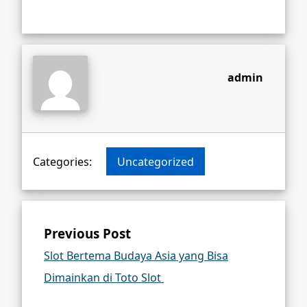
admin
Categories:
Uncategorized
Previous Post
Slot Bertema Budaya Asia yang Bisa
Dimainkan di Toto Slot