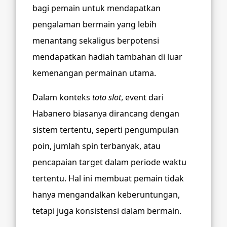
bagi pemain untuk mendapatkan
pengalaman bermain yang lebih
menantang sekaligus berpotensi
mendapatkan hadiah tambahan di luar
kemenangan permainan utama.
Dalam konteks
toto slot
, event dari
Habanero biasanya dirancang dengan
sistem tertentu, seperti pengumpulan
poin, jumlah spin terbanyak, atau
pencapaian target dalam periode waktu
tertentu. Hal ini membuat pemain tidak
hanya mengandalkan keberuntungan,
tetapi juga konsistensi dalam bermain.