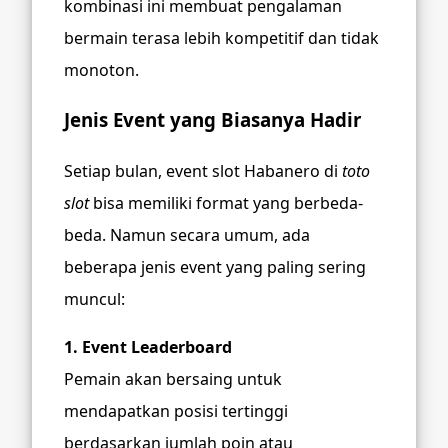
kombinasi ini membuat pengalaman
bermain terasa lebih kompetitif dan tidak
monoton.
Jenis Event yang Biasanya Hadir
Setiap bulan, event slot Habanero di
toto
slot
bisa memiliki format yang berbeda-
beda. Namun secara umum, ada
beberapa jenis event yang paling sering
muncul:
1. Event Leaderboard
Pemain akan bersaing untuk
mendapatkan posisi tertinggi
berdasarkan jumlah poin atau