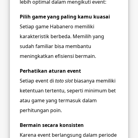
lebih optimal dalam mengikuti event:
Pilih game yang paling kamu kuasai
Setiap game Habanero memiliki
karakteristik berbeda. Memilih yang
sudah familiar bisa membantu
meningkatkan efisiensi bermain.
Perhatikan aturan event
Setiap event di
toto slot
biasanya memiliki
ketentuan tertentu, seperti minimum bet
atau game yang termasuk dalam
perhitungan poin.
Bermain secara konsisten
Karena event berlangsung dalam periode