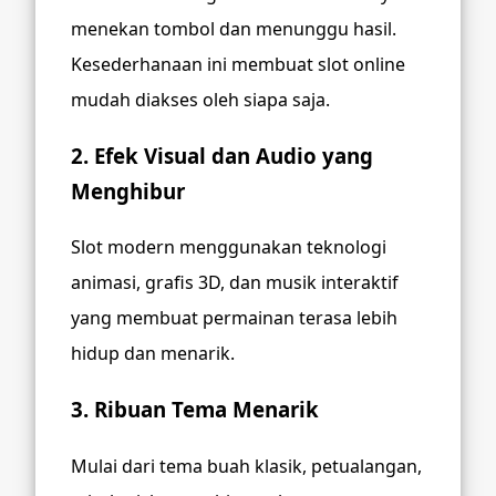
menekan tombol dan menunggu hasil.
Kesederhanaan ini membuat slot online
mudah diakses oleh siapa saja.
2. Efek Visual dan Audio yang
Menghibur
Slot modern menggunakan teknologi
animasi, grafis 3D, dan musik interaktif
yang membuat permainan terasa lebih
hidup dan menarik.
3. Ribuan Tema Menarik
Mulai dari tema buah klasik, petualangan,