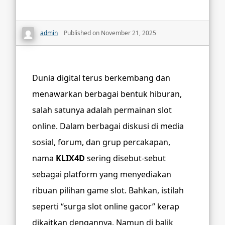
admin
Published on November 21, 2025
Dunia digital terus berkembang dan
menawarkan berbagai bentuk hiburan,
salah satunya adalah permainan slot
online. Dalam berbagai diskusi di media
sosial, forum, dan grup percakapan,
nama
KLIX4D
sering disebut-sebut
sebagai platform yang menyediakan
ribuan pilihan game slot. Bahkan, istilah
seperti “surga slot online gacor” kerap
dikaitkan dengannya. Namun di balik