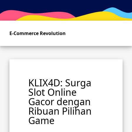
Skip
to
main
content
E-Commerce Revolution
KLIX4D: Surga
Slot Online
Gacor dengan
Ribuan Pilihan
Game