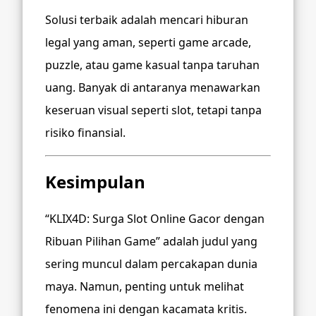
Solusi terbaik adalah mencari hiburan
legal yang aman, seperti game arcade,
puzzle, atau game kasual tanpa taruhan
uang. Banyak di antaranya menawarkan
keseruan visual seperti slot, tetapi tanpa
risiko finansial.
Kesimpulan
“KLIX4D: Surga Slot Online Gacor dengan
Ribuan Pilihan Game” adalah judul yang
sering muncul dalam percakapan dunia
maya. Namun, penting untuk melihat
fenomena ini dengan kacamata kritis.