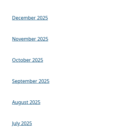
December 2025
November 2025
October 2025
September 2025
August 2025
July 2025