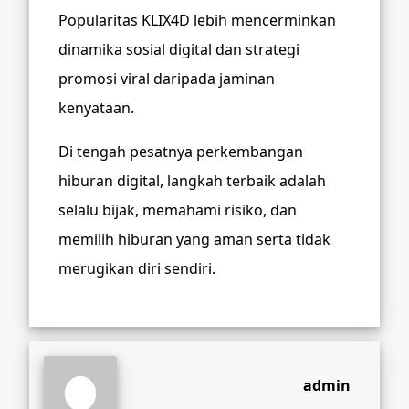
Popularitas KLIX4D lebih mencerminkan
dinamika sosial digital dan strategi
promosi viral daripada jaminan
kenyataan.
Di tengah pesatnya perkembangan
hiburan digital, langkah terbaik adalah
selalu bijak, memahami risiko, dan
memilih hiburan yang aman serta tidak
merugikan diri sendiri.
admin