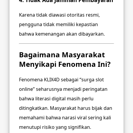
Karena tidak diawasi otoritas resmi,
pengguna tidak memiliki kepastian
bahwa kemenangan akan dibayarkan.
Bagaimana Masyarakat
Menyikapi Fenomena Ini?
Fenomena KLIX4D sebagai “surga slot
online” seharusnya menjadi peringatan
bahwa literasi digital masih perlu
ditingkatkan. Masyarakat harus bijak dan
memahami bahwa narasi viral sering kali
menutupi risiko yang signifikan.