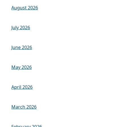
August 2026
July 2026
June 2026
May 2026
April 2026
March 2026
February 2026