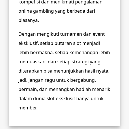
kompetisi dan menikmati pengalaman
online gambling yang berbeda dari
biasanya.
Dengan mengikuti turnamen dan event
eksklusif, setiap putaran slot menjadi
lebih bermakna, setiap kemenangan lebih
memuaskan, dan setiap strategi yang
diterapkan bisa menunjukkan hasil nyata.
Jadi, jangan ragu untuk bergabung,
bermain, dan menangkan hadiah menarik
dalam dunia slot eksklusif hanya untuk
member.