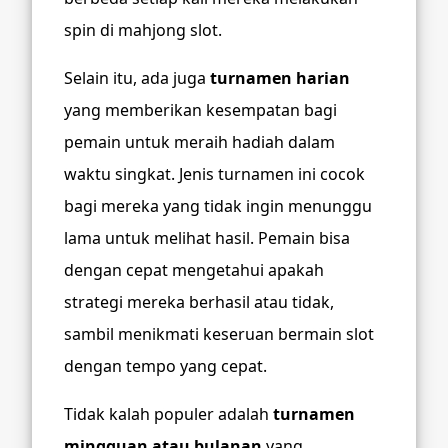
spin di mahjong slot.
Selain itu, ada juga
turnamen harian
yang memberikan kesempatan bagi
pemain untuk meraih hadiah dalam
waktu singkat. Jenis turnamen ini cocok
bagi mereka yang tidak ingin menunggu
lama untuk melihat hasil. Pemain bisa
dengan cepat mengetahui apakah
strategi mereka berhasil atau tidak,
sambil menikmati keseruan bermain slot
dengan tempo yang cepat.
Tidak kalah populer adalah
turnamen
mingguan atau bulanan
yang