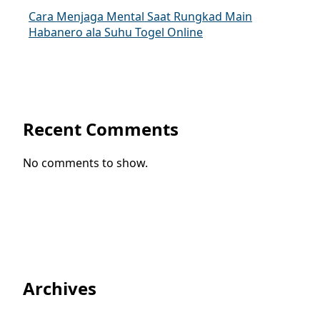
Cara Menjaga Mental Saat Rungkad Main
Habanero ala Suhu Togel Online
Recent Comments
No comments to show.
Archives