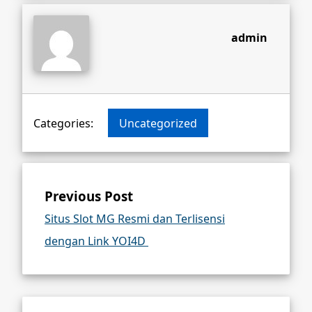
admin
Categories:
Uncategorized
Previous Post
Situs Slot MG Resmi dan Terlisensi
dengan Link YOI4D