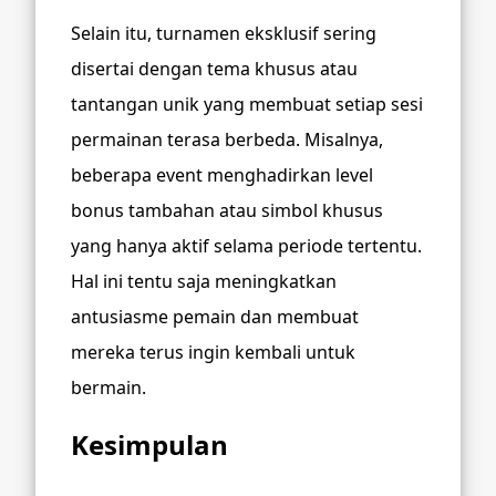
Selain itu, turnamen eksklusif sering
disertai dengan tema khusus atau
tantangan unik yang membuat setiap sesi
permainan terasa berbeda. Misalnya,
beberapa event menghadirkan level
bonus tambahan atau simbol khusus
yang hanya aktif selama periode tertentu.
Hal ini tentu saja meningkatkan
antusiasme pemain dan membuat
mereka terus ingin kembali untuk
bermain.
Kesimpulan