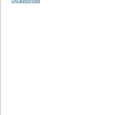
Uncategorized