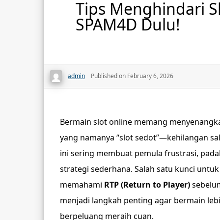
Tips Menghindari S
SPAM4D Dulu!
admin
Published on February 6, 2026
Bermain slot online memang menyenangkan
yang namanya “slot sedot”—kehilangan sa
ini sering membuat pemula frustrasi, pada
strategi sederhana. Salah satu kunci untu
memahami
RTP (Return to Player)
sebelum
menjadi langkah penting agar bermain le
berpeluang meraih cuan.