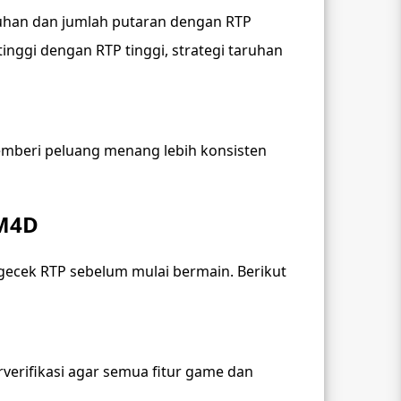
uhan dan jumlah putaran dengan RTP
 tinggi dengan RTP tinggi, strategi taruhan
emberi peluang menang lebih konsisten
AM4D
ek RTP sebelum mulai bermain. Berikut
verifikasi agar semua fitur game dan