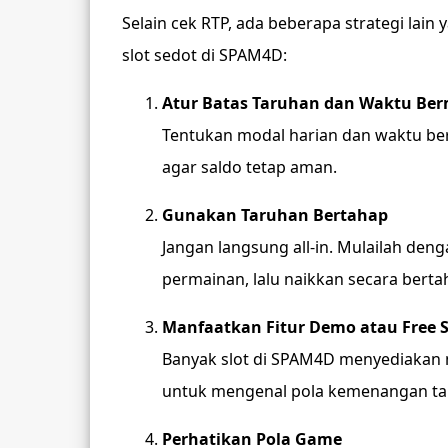
Selain cek RTP, ada beberapa strategi la
slot sedot di SPAM4D:
Atur Batas Taruhan dan Waktu Be
Tentukan modal harian dan waktu berm
agar saldo tetap aman.
Gunakan Taruhan Bertahap
Jangan langsung all-in. Mulailah de
permainan, lalu naikkan secara berta
Manfaatkan Fitur Demo atau Free 
Banyak slot di SPAM4D menyediakan 
untuk mengenal pola kemenangan tanp
Perhatikan Pola Game