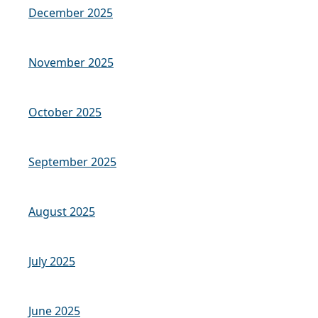
December 2025
November 2025
October 2025
September 2025
August 2025
July 2025
June 2025