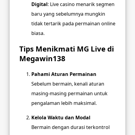
Digital
: Live casino menarik segmen
baru yang sebelumnya mungkin
tidak tertarik pada permainan online
biasa.
Tips Menikmati MG Live di
Megawin138
Pahami Aturan Permainan
Sebelum bermain, kenali aturan
masing-masing permainan untuk
pengalaman lebih maksimal.
Kelola Waktu dan Modal
Bermain dengan durasi terkontrol