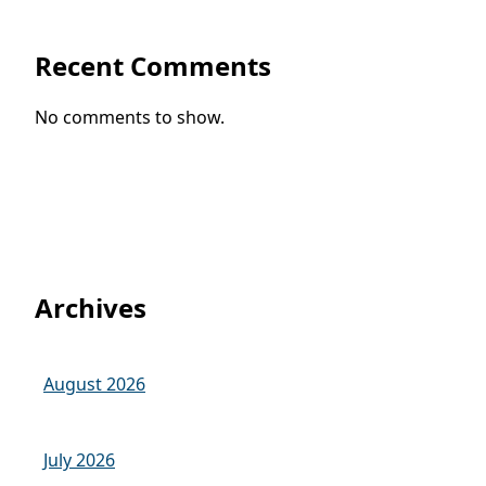
Recent Comments
No comments to show.
Archives
August 2026
July 2026