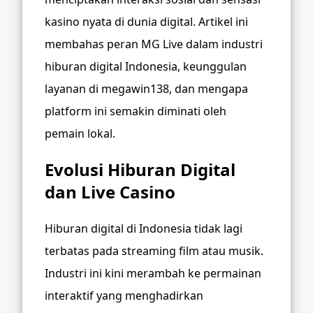
kasino nyata di dunia digital. Artikel ini
membahas peran MG Live dalam industri
hiburan digital Indonesia, keunggulan
layanan di megawin138, dan mengapa
platform ini semakin diminati oleh
pemain lokal.
Evolusi Hiburan Digital
dan Live Casino
Hiburan digital di Indonesia tidak lagi
terbatas pada streaming film atau musik.
Industri ini kini merambah ke permainan
interaktif yang menghadirkan