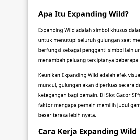
Apa Itu Expanding Wild?
Expanding Wild adalah simbol khusus dala
untuk menutupi seluruh gulungan saat me
berfungsi sebagai pengganti simbol lain
menambah peluang terciptanya beberapa k
Keunikan Expanding Wild adalah efek visu
muncul, gulungan akan diperluas secara 
ketegangan bagi pemain. Di Slot Gacor SPY7
faktor mengapa pemain memilih judul ga
besar terasa lebih nyata.
Cara Kerja Expanding Wild