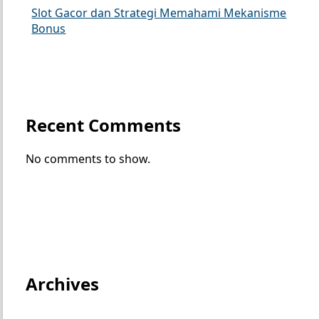
Slot Gacor dan Strategi Memahami Mekanisme
Bonus
Recent Comments
No comments to show.
Archives