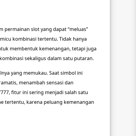
m permainan slot yang dapat “meluas”
micu kombinasi tertentu. Tidak hanya
 untuk membentuk kemenangan, tetapi juga
ombinasi sekaligus dalam satu putaran.
alnya yang memukau. Saat simbol ini
dramatis, menambah sensasi dan
77, fitur ini sering menjadi salah satu
me tertentu, karena peluang kemenangan