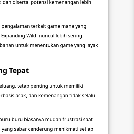
ik dan disertai potensi kemenangan lebih
gi pengalaman terkait game mana yang
Expanding Wild muncul lebih sering.
tambahan untuk menentukan game yang layak
ng Tepat
luang, tetap penting untuk memiliki
erbasis acak, dan kemenangan tidak selalu
buru-buru biasanya mudah frustrasi saat
a yang sabar cenderung menikmati setiap