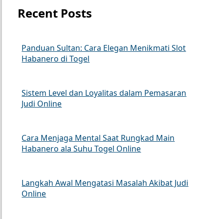
Recent Posts
Panduan Sultan: Cara Elegan Menikmati Slot
Habanero di Togel
Sistem Level dan Loyalitas dalam Pemasaran
Judi Online
Cara Menjaga Mental Saat Rungkad Main
Habanero ala Suhu Togel Online
Langkah Awal Mengatasi Masalah Akibat Judi
Online