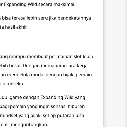
 Expanding Wild secara maksimal.
bisa terasa lebih seru jika pendekatannya
 hasil akhir.
 yang mampu membuat permainan slot lebih
bih besar. Dengan memahami cara kerja
 dan mengelola modal dengan bijak, pemain
in mereka.
judul game dengan Expanding Wild yang
agi pemain yang ingin sensasi hiburan
mindset yang bijak, setiap putaran bisa
otensi menguntungkan.