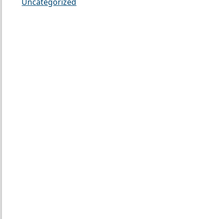
Uncategorized