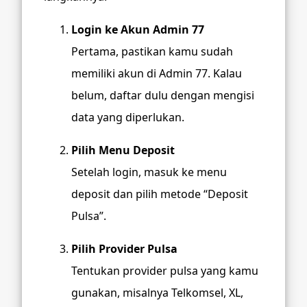
Login ke Akun Admin 77
Pertama, pastikan kamu sudah
memiliki akun di Admin 77. Kalau
belum, daftar dulu dengan mengisi
data yang diperlukan.
Pilih Menu Deposit
Setelah login, masuk ke menu
deposit dan pilih metode “Deposit
Pulsa”.
Pilih Provider Pulsa
Tentukan provider pulsa yang kamu
gunakan, misalnya Telkomsel, XL,