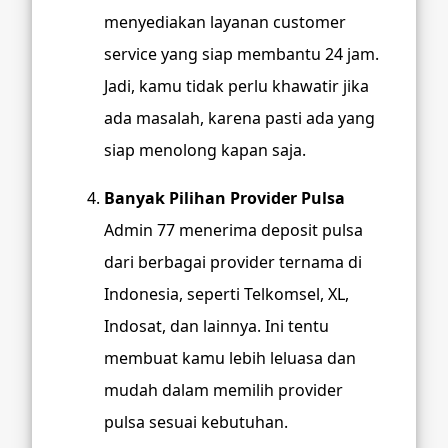
menyediakan layanan customer
service yang siap membantu 24 jam.
Jadi, kamu tidak perlu khawatir jika
ada masalah, karena pasti ada yang
siap menolong kapan saja.
Banyak Pilihan Provider Pulsa
Admin 77 menerima deposit pulsa
dari berbagai provider ternama di
Indonesia, seperti Telkomsel, XL,
Indosat, dan lainnya. Ini tentu
membuat kamu lebih leluasa dan
mudah dalam memilih provider
pulsa sesuai kebutuhan.