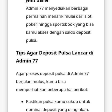
Jenis Game
Admin 77 menyediakan berbagai
permainan menarik mulai dari slot,
poker, hingga sportsbook yang bisa
kamu akses dengan saldo deposit
pulsa.
Tips Agar Deposit Pulsa Lancar di
Admin 77
Agar proses deposit pulsa di Admin 77
berjalan mulus, kamu bisa
memperhatikan beberapa hal berikut:
Pastikan pulsa kamu cukup untuk
nominal deposit yang diinginkan.