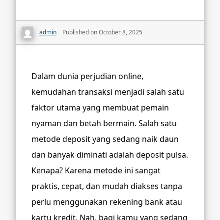
admin
Published on October 8, 2025
Dalam dunia perjudian online,
kemudahan transaksi menjadi salah satu
faktor utama yang membuat pemain
nyaman dan betah bermain. Salah satu
metode deposit yang sedang naik daun
dan banyak diminati adalah deposit pulsa.
Kenapa? Karena metode ini sangat
praktis, cepat, dan mudah diakses tanpa
perlu menggunakan rekening bank atau
kartu kredit. Nah, bagi kamu yang sedang