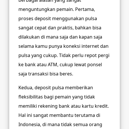
berbagai alasan yang sangat
menguntungkan pemain. Pertama,
proses deposit menggunakan pulsa
sangat cepat dan praktis, bahkan bisa
dilakukan di mana saja dan kapan saja
selama kamu punya koneksi internet dan
pulsa yang cukup. Tidak perlu repot pergi
ke bank atau ATM, cukup lewat ponsel
saja transaksi bisa beres.
Kedua, deposit pulsa memberikan
fleksibilitas bagi pemain yang tidak
memiliki rekening bank atau kartu kredit.
Hal ini sangat membantu terutama di
Indonesia, di mana tidak semua orang