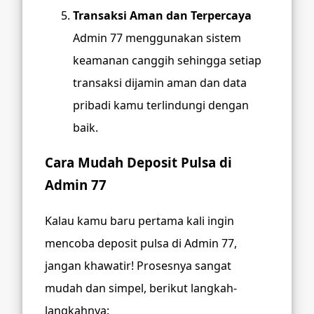
Transaksi Aman dan Terpercaya
Admin 77 menggunakan sistem
keamanan canggih sehingga setiap
transaksi dijamin aman dan data
pribadi kamu terlindungi dengan
baik.
Cara Mudah Deposit Pulsa di
Admin 77
Kalau kamu baru pertama kali ingin
mencoba deposit pulsa di Admin 77,
jangan khawatir! Prosesnya sangat
mudah dan simpel, berikut langkah-
langkahnya: