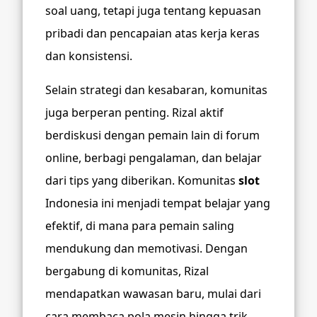
soal uang, tetapi juga tentang kepuasan
pribadi dan pencapaian atas kerja keras
dan konsistensi.
Selain strategi dan kesabaran, komunitas
juga berperan penting. Rizal aktif
berdiskusi dengan pemain lain di forum
online, berbagi pengalaman, dan belajar
dari tips yang diberikan. Komunitas
slot
Indonesia ini menjadi tempat belajar yang
efektif, di mana para pemain saling
mendukung dan memotivasi. Dengan
bergabung di komunitas, Rizal
mendapatkan wawasan baru, mulai dari
cara membaca pola mesin hingga trik