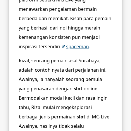
menawarkan pengalaman bermain
berbeda dan memikat. Kisah para pemain
yang berhasil dari nol hingga meraih
kemenangan konsisten pun menjadi
inspirasi tersendiri
spaceman
.
Rizal, seorang pemain asal Surabaya,
adalah contoh nyata dari perjalanan ini.
Awalnya, ia hanyalah seorang pemula
yang penasaran dengan
slot
online.
Bermodalkan modal kecil dan rasa ingin
tahu, Rizal mulai mengeksplorasi
berbagai jenis permainan
slot
di MG Live.
Awalnya, hasilnya tidak selalu