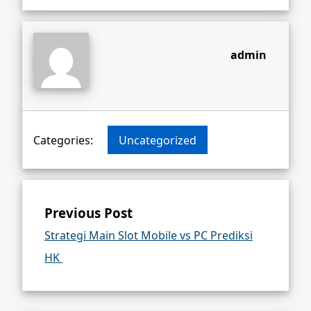
admin
Categories:
Uncategorized
Previous Post
Strategi Main Slot Mobile vs PC Prediksi
HK