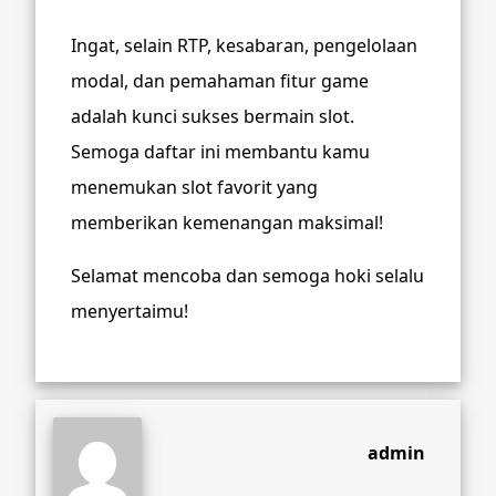
Ingat, selain RTP, kesabaran, pengelolaan
modal, dan pemahaman fitur game
adalah kunci sukses bermain slot.
Semoga daftar ini membantu kamu
menemukan slot favorit yang
memberikan kemenangan maksimal!
Selamat mencoba dan semoga hoki selalu
menyertaimu!
admin