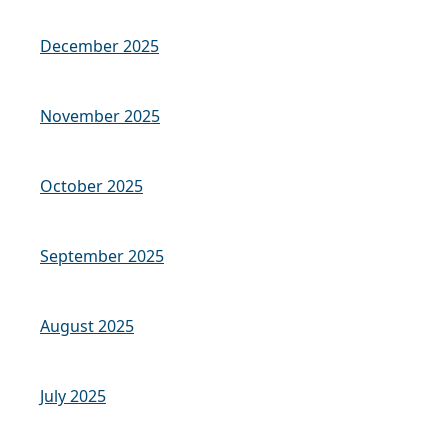
December 2025
November 2025
October 2025
September 2025
August 2025
July 2025