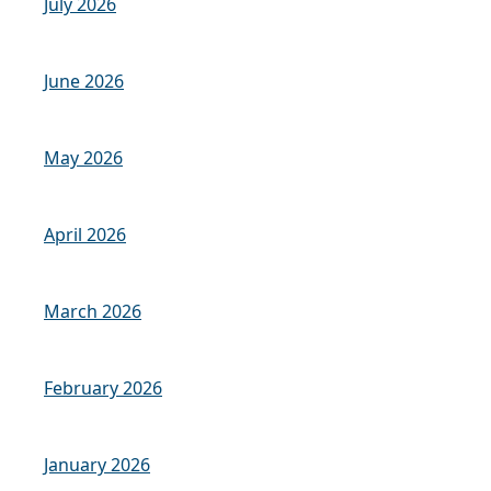
July 2026
June 2026
May 2026
April 2026
March 2026
February 2026
January 2026