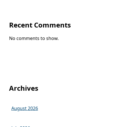
Recent Comments
No comments to show.
Archives
August 2026