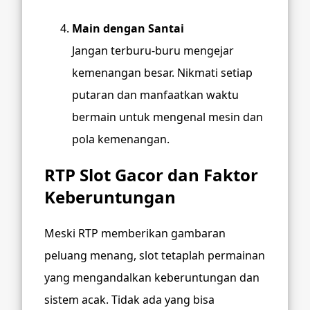
Main dengan Santai
Jangan terburu-buru mengejar
kemenangan besar. Nikmati setiap
putaran dan manfaatkan waktu
bermain untuk mengenal mesin dan
pola kemenangan.
RTP Slot Gacor dan Faktor
Keberuntungan
Meski RTP memberikan gambaran
peluang menang, slot tetaplah permainan
yang mengandalkan keberuntungan dan
sistem acak. Tidak ada yang bisa