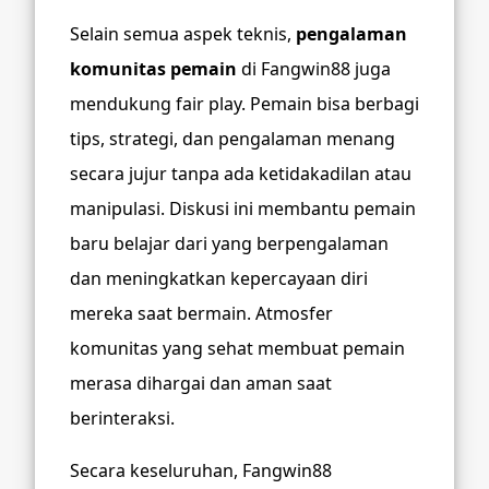
Selain semua aspek teknis,
pengalaman
komunitas pemain
di Fangwin88 juga
mendukung fair play. Pemain bisa berbagi
tips, strategi, dan pengalaman menang
secara jujur tanpa ada ketidakadilan atau
manipulasi. Diskusi ini membantu pemain
baru belajar dari yang berpengalaman
dan meningkatkan kepercayaan diri
mereka saat bermain. Atmosfer
komunitas yang sehat membuat pemain
merasa dihargai dan aman saat
berinteraksi.
Secara keseluruhan, Fangwin88