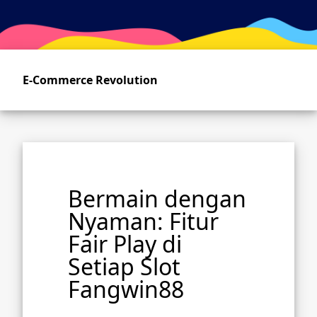
Skip
to
main
content
E-Commerce Revolution
Bermain dengan
Nyaman: Fitur
Fair Play di
Setiap Slot
Fangwin88