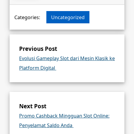
Categories:
Uncategorized
Previous Post
Evolusi Gameplay Slot dari Mesin Klasik ke
Platform Digital
Next Post
Promo Cashback Mingguan Slot Online:
Penyelamat Saldo Anda