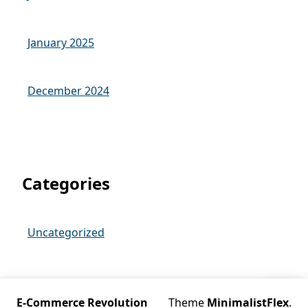
January 2025
December 2024
Categories
Uncategorized
E-Commerce Revolution
Theme
MinimalistFlex
.