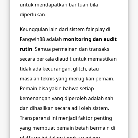
untuk mendapatkan bantuan bila
diperlukan.
Keunggulan lain dari sistem fair play di
Fangwin88 adalah
monitoring dan audit
rutin
. Semua permainan dan transaksi
secara berkala diaudit untuk memastikan
tidak ada kecurangan, glitch, atau
masalah teknis yang merugikan pemain.
Pemain bisa yakin bahwa setiap
kemenangan yang diperoleh adalah sah
dan dihasilkan secara adil oleh sistem.
Transparansi ini menjadi faktor penting
yang membuat pemain betah bermain di
platform ini dalam jangka panjang.