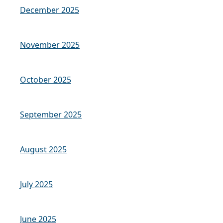
December 2025
November 2025
October 2025
September 2025
August 2025
July 2025
June 2025