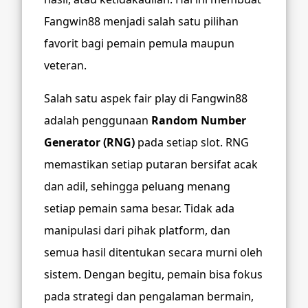
Fangwin88 menjadi salah satu pilihan
favorit bagi pemain pemula maupun
veteran.
Salah satu aspek fair play di Fangwin88
adalah penggunaan
Random Number
Generator (RNG)
pada setiap slot. RNG
memastikan setiap putaran bersifat acak
dan adil, sehingga peluang menang
setiap pemain sama besar. Tidak ada
manipulasi dari pihak platform, dan
semua hasil ditentukan secara murni oleh
sistem. Dengan begitu, pemain bisa fokus
pada strategi dan pengalaman bermain,